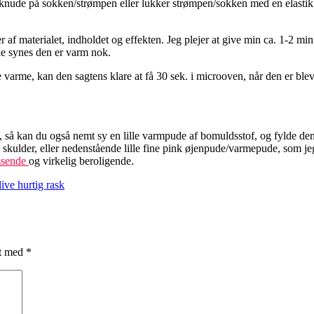
en knude på sokken/strømpen eller lukker strømpen/sokken med en elastik
 materialet, indholdet og effekten. Jeg plejer at give min ca. 1-2 minu
ke synes den er varm nok.
 varme, kan den sagtens klare at få 30 sek. i microoven, når den er ble
, så kan du også nemt sy en lille varmpude af bomuldsstof, og fylde den 
 skulder, eller nedenstående lille fine pink øjenpude/varmepude, som 
essende
og virkelig beroligende.
live hurtig rask
et med
*