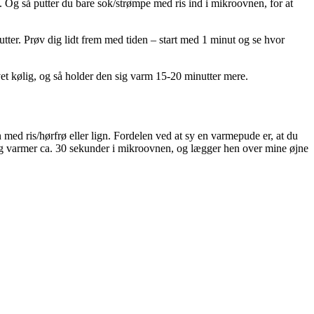
. Og så putter du bare sok/strømpe med ris ind i mikroovnen, for at
tter. Prøv dig lidt frem med tiden – start med 1 minut og se hvor
vet kølig, og så holder den sig varm 15-20 minutter mere.
med ris/hørfrø eller lign. Fordelen ved at sy en varmepude er, at du
jeg varmer ca. 30 sekunder i mikroovnen, og lægger hen over mine øjne