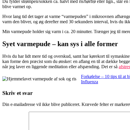
Du fylder strømpen/sokken ca. halvt med ris/hørfrø eller lign., slår 
blive varmet op.
Hvor lang tid det tager at varme “varmepuden” i mikroovnen afhænger af
varm den bliver, og øg derefter med 30 sekunders interval, hvis du ik
Min varmepude holder sig varm i ca. 20 minutter. Trænger jeg til mere
Syet varmepude – kan sys i alle former
Hvis du har lidt mere tid og overskud, samt har kørekort til symaskine
kan forme den præcist som du ønsker: en aflang en til at dække begge
når jeg laver en liggende meditation eller afspænding. Det er så
afstr
Indlægsnavigation
Forkølelse – 10 tips til at b
Influenza
Skriv et svar
Din e-mailadresse vil ikke blive publiceret.
Krævede felter er marker