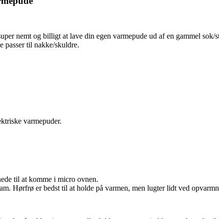
armepude
er nemt og billigt at lave din egen varmepude ud af en gammel sok/strø
 passer til nakke/skuldre.
ektriske varmepuder.
nede til at komme i micro ovnen.
ram. Hørfrø er bedst til at holde på varmen, men lugter lidt ved opvarm