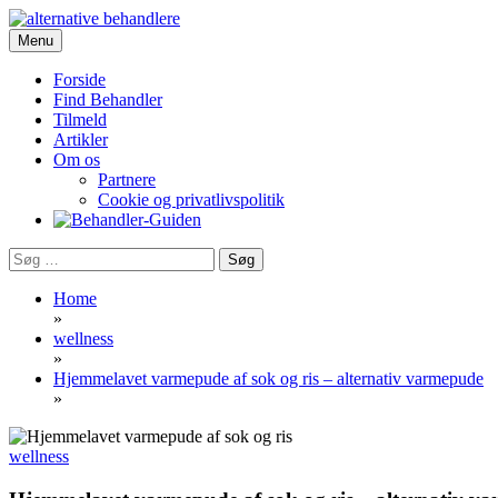
Skip
to
Menu
Portalen for alternativ behandling, sundhed og livskvalitet
content
Behandler-Guiden
Forside
Find Behandler
Tilmeld
Artikler
Om os
Partnere
Cookie og privatlivspolitik
Søg
efter:
Home
»
wellness
»
Hjemmelavet varmepude af sok og ris – alternativ varmepude
»
wellness