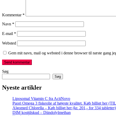
Kommentar
*
Navn
*
E-mail
*
Websted
Gem mit navn, mail og websted i denne browser til næste gang j
Søg
Søg
Nyeste artikler
Liposomal Vitamin C fra ActiNovo
Puori Omega 3 fiskeolie af højeste kvalitet. Køb billigt her (T
Algomed Chlorella – Køb billigt her (kr. 201,- for 334 tabletter)
DIM kosttilskud – Diindolylmethan