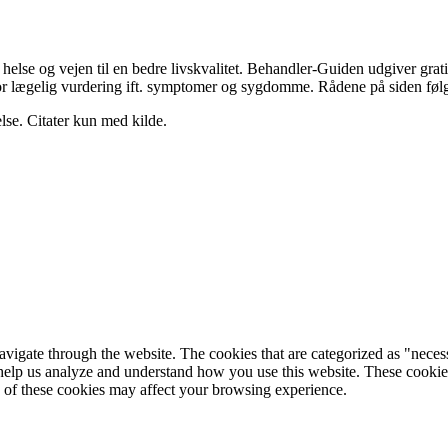
else og vejen til en bedre livskvalitet. Behandler-Guiden udgiver grat
ing for lægelig vurdering ift. symptomer og sygdomme. Rådene på siden føl
lse. Citater kun med kilde.
igate through the website. The cookies that are categorized as "necessar
at help us analyze and understand how you use this website. These cooki
e of these cookies may affect your browsing experience.