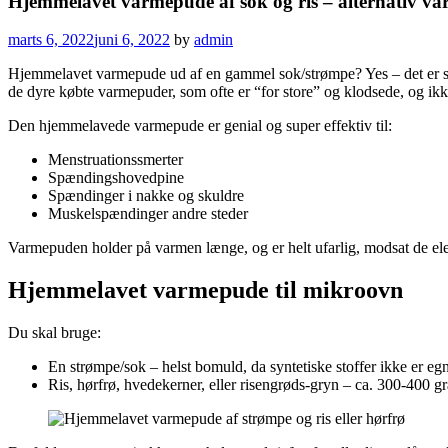
Hjemmelavet varmepude af sok og ris – alternativ v
marts 6, 2022
juni 6, 2022
by
admin
Hjemmelavet varmepude ud af en gammel sok/strømpe? Yes – det er sup
de dyre købte varmepuder, som ofte er “for store” og klodsede, og ikke
Den hjemmelavede varmepude er genial og super effektiv til:
Menstruationssmerter
Spændingshovedpine
Spændinger i nakke og skuldre
Muskelspændinger andre steder
Varmepuden holder på varmen længe, og er helt ufarlig, modsat de el
H
jemmelavet varmepude til mikroovn
Du skal bruge:
En strømpe/sok – helst bomuld, da syntetiske stoffer ikke er eg
Ris, hørfrø, hvedekerner, eller risengrøds-gryn – ca. 300-400 g