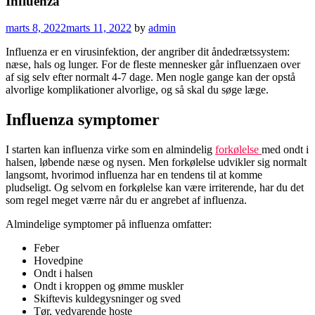
Influenza
marts 8, 2022
marts 11, 2022
by
admin
Influenza er en virusinfektion, der angriber dit åndedrætssystem:
næse, hals og lunger. For de fleste mennesker går influenzaen over
af sig selv efter normalt 4-7 dage. Men nogle gange kan der opstå
alvorlige komplikationer alvorlige, og så skal du søge læge.
Influenza symptomer
I starten kan influenza virke som en almindelig
forkølelse
med ondt i
halsen, løbende næse og nysen. Men forkølelse udvikler sig normalt
langsomt, hvorimod influenza har en tendens til at komme
pludseligt. Og selvom en forkølelse kan være irriterende, har du det
som regel meget værre når du er angrebet af influenza.
Almindelige symptomer på influenza omfatter:
Feber
Hovedpine
Ondt i halsen
Ondt i kroppen og ømme muskler
Skiftevis kuldegysninger og sved
Tør, vedvarende hoste