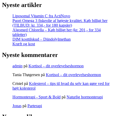
Nyeste artikler
Liposomal Vitamin C fra ActiNovo
Puori Omega 3 fiskeolie af højeste kvalitet. Køb billigt her
(TILBUD: kr. 334,- for 180 kapsler)
Algomed Chlorella – Køb billigt her (kr. 201,- for 334
tabletter)
DIM kosttilskud – Diindolylmethan
Kræft og kost
Nyeste kommentarer
admin
på
Kortisol – dit overlevelseshormon
Tania Thøgersen
på
Kortisol – dit overlevelseshormon
Cristel
på
Kolesterol – tips til hvad du selv kan gøre ved for
højt kolesterol
Hormonterapi - Sport & Bold
på
Naturlig hormonterapi
Jonas
på
Parterapi