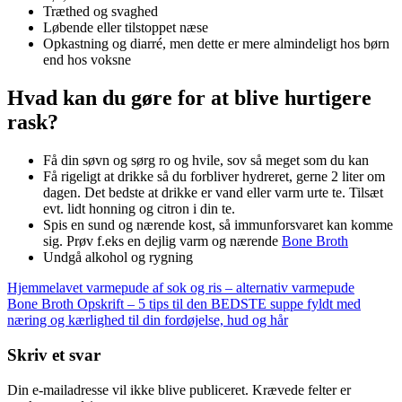
Træthed og svaghed
Løbende eller tilstoppet næse
Opkastning og diarré, men dette er mere almindeligt hos børn
end hos voksne
Hvad kan du gøre for at blive hurtigere
rask?
Få din søvn og sørg ro og hvile, sov så meget som du kan
Få rigeligt at drikke så du forbliver hydreret, gerne 2 liter om
dagen. Det bedste at drikke er vand eller varm urte te. Tilsæt
evt. lidt honning og citron i din te.
Spis en sund og nærende kost, så immunforsvaret kan komme
sig. Prøv f.eks en dejlig varm og nærende
Bone Broth
Undgå alkohol og rygning
Indlægsnavigation
Hjemmelavet varmepude af sok og ris – alternativ varmepude
Bone Broth Opskrift – 5 tips til den BEDSTE suppe fyldt med
næring og kærlighed til din fordøjelse, hud og hår
Skriv et svar
Din e-mailadresse vil ikke blive publiceret.
Krævede felter er