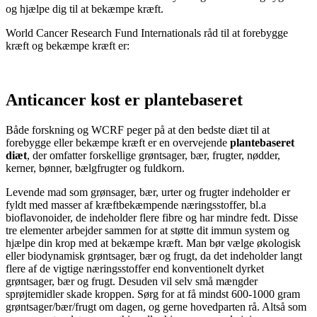
og hjælpe dig til at bekæmpe kræft.
World Cancer Research Fund Internationals råd til at forebygge
kræft og bekæmpe kræft er:
Anticancer kost
er plantebaseret
Både forskning og WCRF peger på at den bedste diæt til at
forebygge eller bekæmpe kræft er en overvejende
plantebaseret
diæt
, der omfatter forskellige grøntsager, bær, frugter, nødder,
kerner, bønner, bælgfrugter og fuldkorn.
Levende mad som grønsager, bær, urter og frugter indeholder er
fyldt med masser af kræftbekæmpende næringsstoffer, bl.a
bioflavonoider, de indeholder flere fibre og har mindre fedt. Disse
tre elementer arbejder sammen for at støtte dit immun system og
hjælpe din krop med at bekæmpe kræft. Man bør vælge økologisk
eller biodynamisk grøntsager, bær og frugt, da det indeholder langt
flere af de vigtige næringsstoffer end konventionelt dyrket
grøntsager, bær og frugt. Desuden vil selv små mængder
sprøjtemidler skade kroppen. Sørg for at få mindst 600-1000 gram
grøntsager/bær/frugt om dagen, og gerne hovedparten rå. Altså som