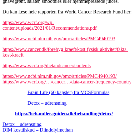
gnavegrønt, salater, smoothies eller hjemmepressede juices.
Du kan læse hele rapporten fra World Cancer Research Fund her:
https://www.wcrf.org/wp-
content/uploads/2021/01/Recommendations.pdf
https://www.ncbi.nlm.nih.gov/pmc/articles/PMC4940193
https://www.cancer.dk/forebyg-kraeft/kost-fysisk-aktivitet/fakta-
kost-kraeft
https://www.wcrf.org/dietandcancer/contents
https://www.ncbi.nlm.nih.gov/pmc/articles/PMC4940193/
https://www.wcrf.org/…/cancer…/data-cancer-frequency-country
Brain Life (60 kapsler) fra MCSFormulas
Detox – udrensning
https://behandler-guiden.dk/behandling/detox/
Indlægsnavigation
Detox – udrensning
DIM kosttilskud – Diindolylmethan