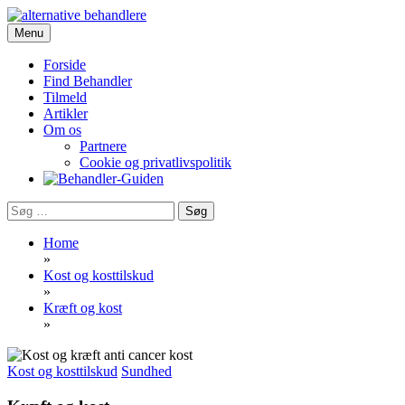
Skip
to
Menu
Portalen for alternativ behandling, sundhed og livskvalitet
content
Behandler-Guiden
Forside
Find Behandler
Tilmeld
Artikler
Om os
Partnere
Cookie og privatlivspolitik
Søg
efter:
Home
»
Kost og kosttilskud
»
Kræft og kost
»
Kost og kosttilskud
Sundhed