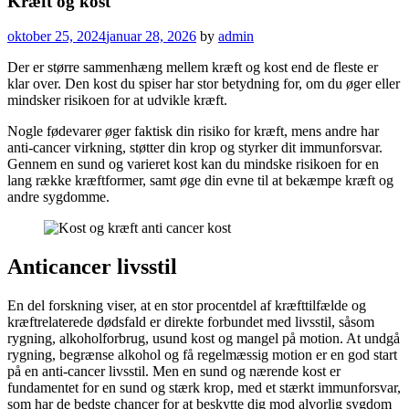
Kræft og kost
oktober 25, 2024
januar 28, 2026
by
admin
Der er større sammenhæng mellem kræft og kost end de fleste er
klar over. Den kost du spiser har stor betydning for, om du øger eller
mindsker risikoen for at udvikle kræft.
Nogle fødevarer øger faktisk din risiko for kræft, mens andre har
anti-cancer virkning, støtter din krop og styrker dit immunforsvar.
Gennem en sund og varieret kost kan du mindske risikoen for en
lang række kræftformer, samt øge din evne til at bekæmpe kræft og
andre sygdomme.
Anticancer livsstil
En del forskning viser, at en stor procentdel af kræfttilfælde og
kræftrelaterede dødsfald er direkte forbundet med livsstil, såsom
rygning, alkoholforbrug, usund kost og mangel på motion. At undgå
rygning, begrænse alkohol og få regelmæssig motion er en god start
på en anti-cancer livsstil. Men en sund og nærende kost er
fundamentet for en sund og stærk krop, med et stærkt immunforsvar,
som har de bedste chancer for at beskytte dig mod alvorlig sygdom