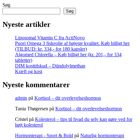
Søg
Søg
Nyeste artikler
Liposomal Vitamin C fra ActiNovo
Puori Omega 3 fiskeolie af højeste kvalitet. Køb billigt her
(TILBUD: kr. 334,- for 180 kapsler)
Algomed Chlorella – Køb billigt her (kr. 201,- for 334
tabletter)
DIM kosttilskud – Diindolylmethan
Kræft og kost
Nyeste kommentarer
admin
på
Kortisol – dit overlevelseshormon
Tania Thøgersen
på
Kortisol – dit overlevelseshormon
Cristel
på
Kolesterol – tips til hvad du selv kan gøre ved for
højt kolesterol
Hormonterapi - Sport & Bold
på
Naturlig hormonterapi