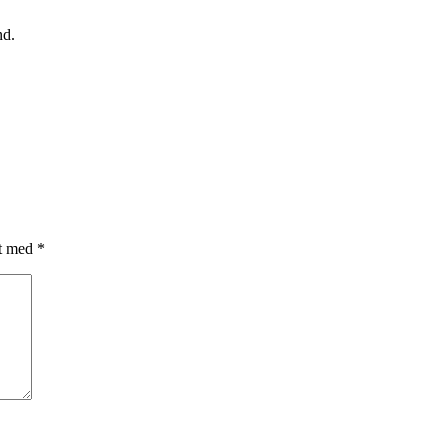
r i.
nd.
et med
*