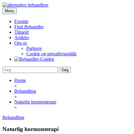
Skip
to
Menu
Portalen for alternativ behandling, sundhed og livskvalitet
content
Behandler-Guiden
Forside
Find Behandler
Tilmeld
Artikler
Om os
Partnere
Cookie og privatlivspolitik
Søg
efter:
Home
»
Behandling
»
Naturlig hormonterapi
»
Behandling
Naturlig hormonterapi