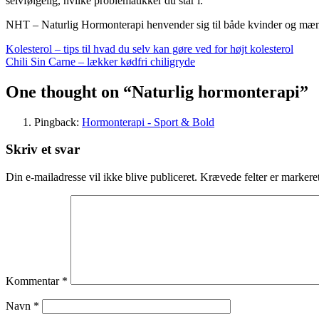
selvfølgelig, hvilke problematikker du stå
NHT – Naturlig Hormonterapi henvender sig til både kvinder og mæ
Indlægsnavigation
Kolesterol – tips til hvad du selv kan gøre ved for højt kolesterol
Chili Sin Carne – lækker kødfri chiligryde
One thought on “
Naturlig hormonterapi
”
Pingback:
Hormonterapi - Sport & Bold
Skriv et svar
Din e-mailadresse vil ikke blive publiceret.
Krævede felter er marker
Kommentar
*
Navn
*