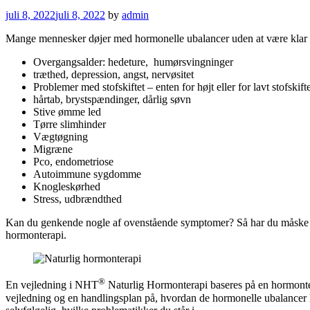
juli 8, 2022
juli 8, 2022
by
admin
Mange mennesker døjer med hormonelle ubalancer uden at være klar o
Overgangsalder: hedeture, humørsvingninger
træthed, depression, angst, nervøsitet
Problemer med stofskiftet – enten for højt eller for lavt stofskift
hårtab, brystspændinger, dårlig søvn
Stive ømme led
Tørre slimhinder
Vægtøgning
Migræne
Pco, endometriose
Autoimmune sygdomme
Knogleskørhed
Stress, udbrændthed
Kan du genkende nogle af ovenstående symptomer? Så har du måske ho
hormonterapi.
®
En vejledning i NHT
Naturlig Hormonterapi baseres på en hormontest
vejledning og en handlingsplan på, hvordan de hormonelle ubalancer k