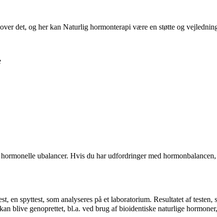
ver det, og her kan Naturlig hormonterapi være en støtte og vejledni
e
rmonelle ubalancer. Hvis du har udfordringer med hormonbalancen, ka
, en spyttest, som analyseres på et laboratorium. Resultatet af teste
an blive genoprettet, bl.a. ved brug af bioidentiske naturlige hormone