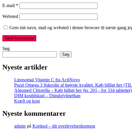
E-mail
*
Websted
Gem mit navn, mail og websted i denne browser til næste gang j
Søg
Søg
Nyeste artikler
Liposomal Vitamin C fra ActiNovo
Puori Omega 3 fiskeolie af højeste kvalitet. Køb billigt her (T
Algomed Chlorella – Køb billigt her (kr. 201,- for 334 tabletter)
DIM kosttilskud – Diindolylmethan
Kræft og kost
Nyeste kommentarer
admin
på
Kortisol – dit overlevelseshormon