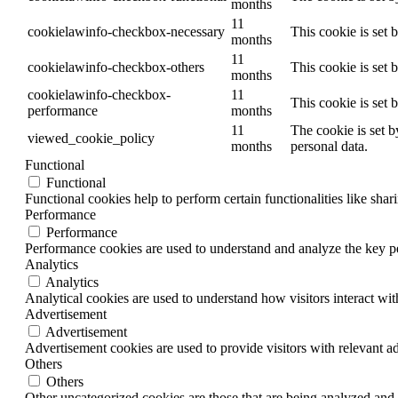
months
11
cookielawinfo-checkbox-necessary
This cookie is set
months
11
cookielawinfo-checkbox-others
This cookie is set 
months
cookielawinfo-checkbox-
11
This cookie is set
performance
months
11
The cookie is set b
viewed_cookie_policy
months
personal data.
Functional
Functional
Functional cookies help to perform certain functionalities like shar
Performance
Performance
Performance cookies are used to understand and analyze the key per
Analytics
Analytics
Analytical cookies are used to understand how visitors interact wit
Advertisement
Advertisement
Advertisement cookies are used to provide visitors with relevant a
Others
Others
Other uncategorized cookies are those that are being analyzed and h