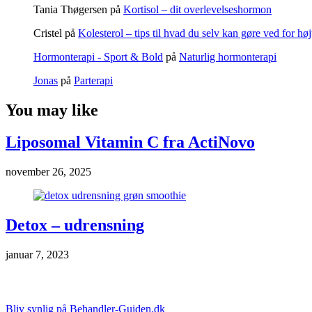
Tania Thøgersen
på
Kortisol – dit overlevelseshormon
Cristel
på
Kolesterol – tips til hvad du selv kan gøre ved for høj
Hormonterapi - Sport & Bold
på
Naturlig hormonterapi
Jonas
på
Parterapi
You may like
Liposomal Vitamin C fra ActiNovo
november 26, 2025
Detox – udrensning
januar 7, 2023
Markedsføring & annoncering
Bliv synlig på Behandler-Guiden.dk