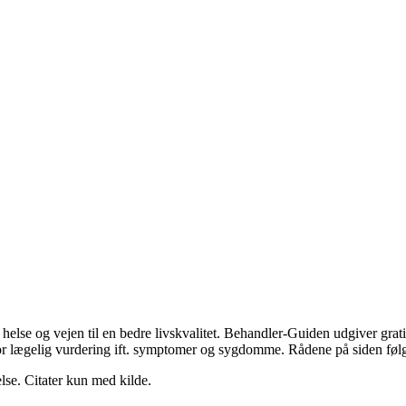
else og vejen til en bedre livskvalitet. Behandler-Guiden udgiver grat
ing for lægelig vurdering ift. symptomer og sygdomme. Rådene på siden føl
lse. Citater kun med kilde.