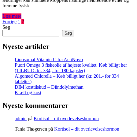
ændringer kan stimulere kroppens naturlige helbredende evner og
fremme fysisk
Læs mere
Indlægsinddeling
Forrige
1
2
Søg
Søg
Nyeste artikler
Liposomal Vitamin C fra ActiNovo
Puori Omega 3 fiskeolie af højeste kvalitet. Køb billigt her
(TILBUD: kr. 334,- for 180 kapsler)
Algomed Chlorella – Køb billigt her (kr. 201,- for 334
tabletter)
DIM kosttilskud – Diindolylmethan
Kræft og kost
Nyeste kommentarer
admin
på
Kortisol – dit overlevelseshormon
Tania Thøgersen
på
Kortisol – dit overlevelseshormon