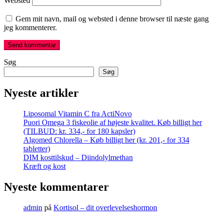
Websted
Gem mit navn, mail og websted i denne browser til næste gang
jeg kommenterer.
Søg
Søg
Nyeste artikler
Liposomal Vitamin C fra ActiNovo
Puori Omega 3 fiskeolie af højeste kvalitet. Køb billigt her
(TILBUD: kr. 334,- for 180 kapsler)
Algomed Chlorella – Køb billigt her (kr. 201,- for 334
tabletter)
DIM kosttilskud – Diindolylmethan
Kræft og kost
Nyeste kommentarer
admin
på
Kortisol – dit overlevelseshormon