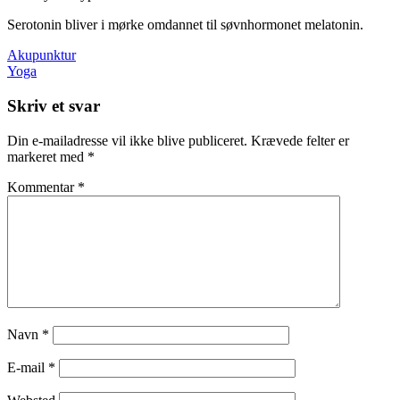
Serotonin bliver i mørke omdannet til søvnhormonet melatonin.
Indlægsnavigation
Akupunktur
Yoga
Skriv et svar
Din e-mailadresse vil ikke blive publiceret.
Krævede felter er
markeret med
*
Kommentar
*
Navn
*
E-mail
*