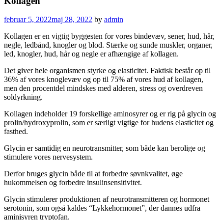
Kollagen
februar 5, 2022
maj 28, 2022
by
admin
Kollagen er en vigtig byggesten for vores bindevæv, sener, hud, hår,
negle, ledbånd, knogler og blod. Stærke og sunde muskler, organer,
led, knogler, hud, hår og negle er afhængige af kollagen.
Det giver hele organismen styrke og elasticitet. Faktisk består op til
36% af vores knoglevæv og op til 75% af vores hud af kollagen,
men den procentdel mindskes med alderen, stress og overdreven
soldyrkning.
Kollagen indeholder 19 forskellige aminosyrer og er rig på glycin og
prolin/hydroxyprolin, som er særligt vigtige for hudens elasticitet og
fasthed.
Glycin er samtidig en neurotransmitter, som både kan berolige og
stimulere vores nervesystem.
Derfor bruges glycin både til at forbedre søvnkvalitet, øge
hukommelsen og forbedre insulinsensitivitet.
Glycin stimulerer produktionen af neurotransmitteren og hormonet
serotonin, som også kaldes “Lykkehormonet”, der dannes udfra
aminisyren tryptofan.