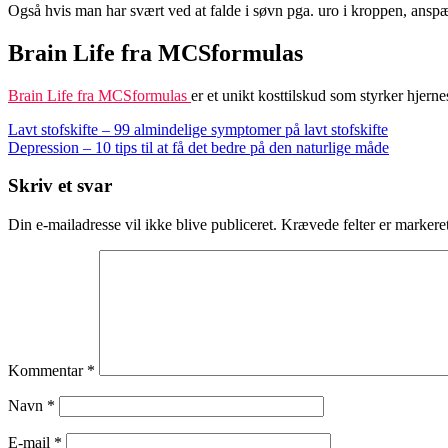
Også hvis man har svært ved at falde i søvn pga. uro i kroppen, anspæn
Brain Life fra MCSformulas
Brain Life fra MCSformulas
er et unikt kosttilskud som styrker hjer
Indlægsnavigation
Lavt stofskifte – 99 almindelige symptomer på lavt stofskifte
Depression – 10 tips til at få det bedre på den naturlige måde
Skriv et svar
Din e-mailadresse vil ikke blive publiceret.
Krævede felter er marker
Kommentar
*
Navn
*
E-mail
*