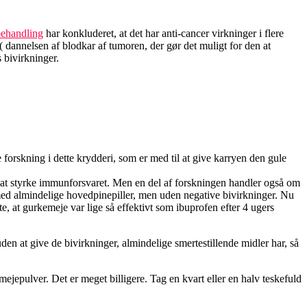
behandling
har konkluderet, at det har anti-cancer virkninger i flere
 dannelsen af ​​blodkar af tumoren, der gør det muligt for den at
 bivirkninger.
orskning i dette krydderi, som er med til at give karryen den gule
 at styrke immunforsvaret. Men en del af forskningen handler også om
d almindelige hovedpinepiller, men uden negative bivirkninger. Nu
e, at gurkemeje var lige så effektivt som ibuprofen efter 4 ugers
en at give de bivirkninger, almindelige smertestillende midler har, så
jepulver. Det er meget billigere. Tag en kvart eller en halv teskefuld