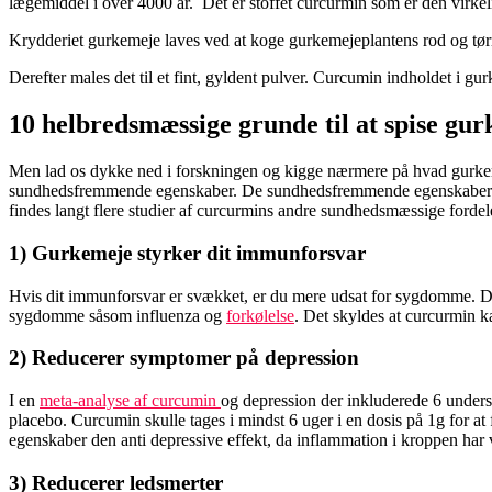
lægemiddel i over 4000 år. Det er stoffet curcurmin som er den virke
Krydderiet gurkemeje laves ved at koge gurkemejeplantens rod og tør
Derefter males det til et fint, gyldent pulver. Curcumin indholdet i 
10 helbredsmæssige grunde til at spise 
Men lad os dykke ned i forskningen og kigge nærmere på hvad gurkemej
sundhedsfremmende egenskaber. De sundhedsfremmende egenskaber tilsk
findes langt flere studier af curcurmins andre sundhedsmæssige fordel
1) Gurkemeje styrker dit immunforsvar
Hvis dit immunforsvar er svækket, er du mere udsat for sygdomme. Den
sygdomme såsom influenza og
forkølelse
. Det skyldes at curcurmin 
2) Reducerer symptomer på depression
I en
meta-analyse af curcumin
og depression der inkluderede 6 unders
placebo. Curcumin skulle tages i mindst 6 uger i en dosis på 1g for at 
egenskaber den anti depressive effekt, da inflammation i kroppen har vi
3) Reducerer ledsmerter