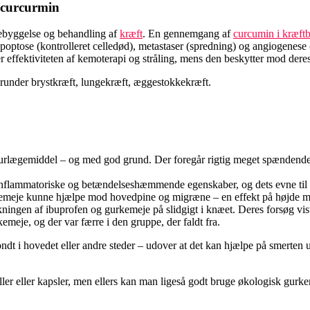
 curcurmin
orebyggelse og behandling af
kræft
. En gennemgang af
curcumin i kræft
apoptose (kontrolleret celledød), metastaser (spredning) og angiogenese (
ffektiviteten af ​​kemoterapi og stråling, mens den beskytter mod deres
runder brystkræft, lungekræft, æggestokkekræft.
turlægemiddel – og med god grund. Der foregår rigtig meget spændende f
iinflammatoriske og betændelseshæmmende egenskaber, og dets evne til
kemeje kunne hjælpe mod hovedpine og migræne – en effekt på højde me
kningen af ibuprofen og gurkemeje på slidgigt i knæet. Deres forsøg vist
meje, og der var færre i den gruppe, der faldt fra.
t i hovedet eller andre steder – udover at det kan hjælpe på smerten ud
er eller kapsler, men ellers kan man ligeså godt bruge økologisk gurkeme