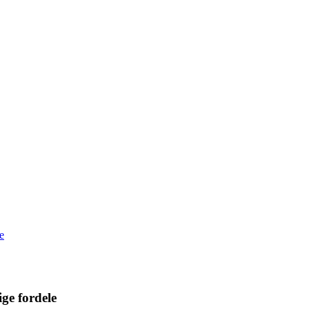
e
ge fordele