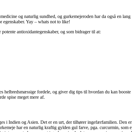
medicine og naturlig sundhed, og gurkemejeroden har da også en lang 
mor egenskaber. Yay – whats not to like!
otente antioxidantegenskaber, og som bidrager til at:
es helbredsmæssige fordele, og giver dig tips til hvordan du kan booste 
rde spise meget mere af.
 i Indien og Asien. Det er en urt, der tilhører ingefærfamilien. Den er
kemeje har en naturlig kraftig gylden gul farve, pga. curcurmin, som e