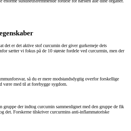
 de enorme sundhedsfremmende fordele for næsten alle dine organer.
 egenskaber
t det er det aktive stof curcumin der giver gurkemeje dets
r sætter vi fokus på de 10 største fordele ved curcurmin, men der
 immunforsvar, så du er mere modstandsdygtig overfor forskellige
ed være med til at forebygge sygdom.
 den gruppe der indtog curcumin sammenlignet med den gruppe de fik
tog det. Forskerne tilskriver curcurmins anti-inflammatoriske