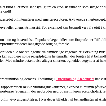
et brud eller mere sandsynligt fra en kronisk situation som slitage af a
re ondt!
kadestedet og interagerer med smertereceptorer. Aktiverede smerterecept
drevet eller uhensigtsmæssig. For eksempel kan betændt væv fra gigt i k
lammation og betændelse. Populære lægemidler som ibuprofen er “tilfældig
promitterer deres langsigtede brug og fordele.
 uden alle bivirkningerne fra almindelige lægemidler. Forskning tyder på,
kan supplere nogle receptpligtige lægemidler, der bruges til at behand
ler. Med mindre betændelse aftager smerten, og leddet begynder at hele
hjernefunktion og demens. Forskning i
Curcurmin og Alzheimers
har vis
 rapporterer en række virkningsmekanismer, hvorved curcumin påvirke
esterase (et enzym, der nedbryder neurotransmitteren acetylcholin), reg
 og in vivo undersøgelser. Hvis det er tilfældet vil behandlingen af A