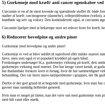
5) Gurkemeje mod kræft/ anti cancer egenskaber ved
Curcumin er en af ​​de mest lovende og spændende stoffer ift. både f
stadier af kræft: carcinogenese (dannelse), celleproliferation (vækst), 
brødføde sig selv og vokse). Den konkluderede også, at curcumin øger e
Curcumin hjælper med at bekæmpe stort set enhver form for kræft, he
6) Reducerer hovedpine og andre piner
Gurkemeje mod hovedpine og andre piner!
Gurkemeje er ved at blive udråbt til superfood eller måske snarere na
farve, men som også er et populært krydderi på egen hånd.
Forskningen undersøger bl.a. gurkemejes virkning på kræft, dets ant
gurkemejes virkning mod smerter. Det har længe været kendt, at gur
har thailandske forskere lavet et forsøg, hvor de har sammenlignet vir
behandling. Der var færre mave-tarmproblemer i gruppen, der fik gurke
Derfor er der god grund til at begynde med gurkemeje, hvis man har ond
gavner man samtidig helbredet generelt.
Hvis man er meget på farten, kan det være rart med gurkemeje som pill
med lidt vand eller mælk.