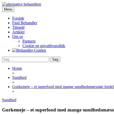
Skip
to
Menu
Portalen for alternativ behandling, sundhed og livskvalitet
content
Behandler-Guiden
Forside
Find Behandler
Tilmeld
Artikler
Om os
Partnere
Cookie og privatlivspolitik
Søg
efter:
Home
»
Sundhed
»
Gurkemeje – et superfood med mange sundhedsmæssige fordel
»
Sundhed
Gurkemeje – et superfood med mange sundhedsmæssi