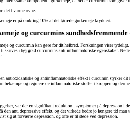
lig interessante komponent i gurkemeje, da det er curcurmin som giver
re det i varme ovne.
gurkemeje er på omkring 10% af det tørrede gurkemeje krydderi.
gurkemeje og curcurmins sundhedsfremmende
e og curcurmin kan gøre for dit helbred. Forskningen viser tydeligt, a
rives i høj grad curcurmins anti-inflammatoriske egenskaber. Nedenfo
e.
 antioxidantiske og antiinflammatoriske effekt i curcumin styrker dit
kan bekæmpe og regulere de inflammatoriske stoffer i kroppen og derm
øgelser, var der en signifikant reduktion i symptomer på depression i
få den anti depresssive effekt, og det virkede bedre jo længere tid man 
st sig at forværre depression, og ofte er til stede ved depression.