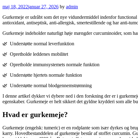
maj 18, 2022
januar 27, 2026
by
admin
Gurkemeje er udråbt som det nye vidundermiddel indenfor functional 
antioxidant, antiseptisk, anti-allergisk, smertestillende og har anti-tu
Gurkemeje indeholder naturligt høje mængder curcuminoider, som har p
🌿 Understøtte normal leverfunktion
🌿 Opretholde leddenes mobilitet
🌿 Opretholde immunsystemets normale funktion
🌿 Understøtte hjertets normale funktion
🌿 Understøtte normal blodgennemstrømning
I denne artikel dykker vi dybere ned i den forskning der er i gurkemej
egenskaber. Gurkemeje er helt sikkert det gyldne krydderi som alle bu
Hvad er gurkemeje?
Gurkemeje (engelsk: tumeric) er en rodplante som især dyrkes og bruges
karry. Hovedbestanddelen af gurkemeje består af stoffet curcumin. Gur