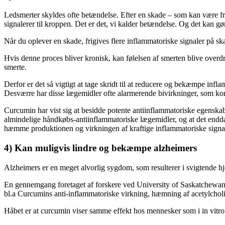
Ledsmerter skyldes ofte betændelse. Efter en skade – som kan være fra 
signalerer til kroppen. Det er det, vi kalder betændelse. Og det kan gø
Når du oplever en skade, frigives flere inflammatoriske signaler på s
Hvis denne proces bliver kronisk, kan følelsen af ​​smerten blive over
smerte.
Derfor er det så vigtigt at tage skridt til at reducere og bekæmpe inf
Desværre har disse lægemidler ofte alarmerende bivirkninger, som kom
Curcumin har vist sig at besidde potente antiinflammatoriske egenskaber
almindelige håndkøbs-antiinflammatoriske lægemidler, og at det endda 
hæmme produktionen og virkningen af ​​kraftige inflammatoriske signa
4) Kan muligvis lindre og bekæmpe alzheimers
Alzheimers er en meget alvorlig sygdom, som resulterer i svigtende 
En gennemgang foretaget af forskere ved University of Saskatchewan
bl.a Curcumins anti-inflammatoriske virkning, hæmning af acetylcholin
Håbet er at curcumin viser samme effekt hos mennesker som i in vitro