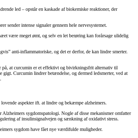
ldrende led – opstår en kaskade af biokemiske reaktioner, der
orer sender intense signaler gennem hele nervesystemet.
næet være meget ømt, og selv en let berøring kan forårsage ulidelig
vis” anti-inflammatoriske, og det er derfor, de kan lindre smerter.
 at curcumin er et effektivt og bivirkningsfrit alternativ til
le gigt. Curcumin lindrer betændelse, og dermed ledsmerter, ved at
.
t lovende aspekter ift. at lindre og bekæmpe alzheimers.
r Alzheimers sygdomspatologi. Nogle af disse mekanismer omfatter
ulering af insulinsignalvejen og sænkning af oxidativt stress.
lzheimers sygdom have fået nye værdifulde muligheder.