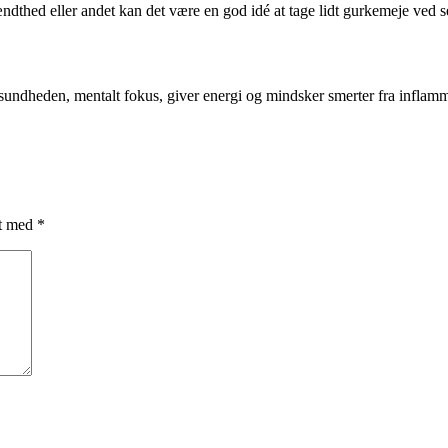
dthed eller andet kan det være en god idé at tage lidt gurkemeje ved sen
nesundheden, mentalt fokus, giver energi og mindsker smerter fra inflam
et med
*