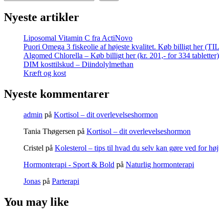
Nyeste artikler
Liposomal Vitamin C fra ActiNovo
Puori Omega 3 fiskeolie af højeste kvalitet. Køb billigt her (T
Algomed Chlorella – Køb billigt her (kr. 201,- for 334 tabletter)
DIM kosttilskud – Diindolylmethan
Kræft og kost
Nyeste kommentarer
admin
på
Kortisol – dit overlevelseshormon
Tania Thøgersen
på
Kortisol – dit overlevelseshormon
Cristel
på
Kolesterol – tips til hvad du selv kan gøre ved for høj
Hormonterapi - Sport & Bold
på
Naturlig hormonterapi
Jonas
på
Parterapi
You may like