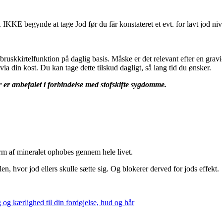
KE begynde at tage Jod før du får konstateret et evt. for lavt jod nive
bruskkirtelfunktion på daglig basis. Måske er det relevant efter en gravi
via din kost. Du kan tage dette tilskud dagligt, så lang tid du ønsker.
r er anbefalet i forbindelse med stofskifte sygdomme.
orm af mineralet ophobes gennem hele livet.
len, hvor jod ellers skulle sætte sig. Og blokerer derved for jods effekt.
g kærlighed til din fordøjelse, hud og hår