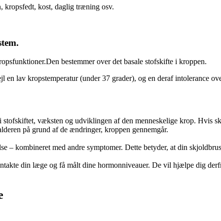
, kropsfedt, kost, daglig træning osv.
stem.
 kropsfunktioner.Den bestemmer over det basale stofskifte i kroppen.
ejl en lav kropstemperatur (under 37 grader), og en deraf intolerance ove
 i stofskiftet, væksten og udviklingen af den menneskelige krop. Hvis skjo
salderen på grund af de ændringer, kroppen gennemgår.
øgelse – kombineret med andre symptomer. Dette betyder, at din skjoldbru
ontakte din læge og få målt dine hormonniveauer. De vil hjælpe dig derfr
e