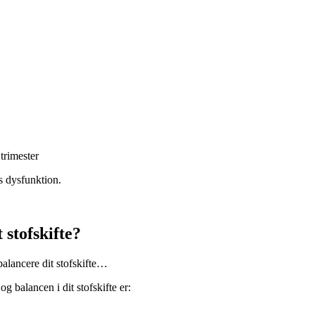
 trimester
s dysfunktion.
 stofskifte?
 balancere dit stofskifte…
g balancen i dit stofskifte er: