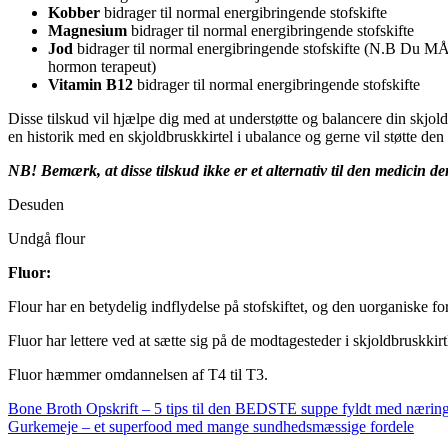
Kobber
bidrager til normal energibringende stofskifte
Magnesium
bidrager til normal energibringende stofskifte
Jod
bidrager til normal energibringende stofskifte (N.B Du MÅ IK
hormon terapeut)
Vitamin B12
bidrager til normal energibringende stofskifte
Disse tilskud vil hjælpe dig med at understøtte og balancere din skjold
en historik med en skjoldbruskkirtel i ubalance og gerne vil støtte den 
NB! Bemærk, at disse tilskud ikke er et alternativ til den medicin de
Desuden
Undgå flour
Fluor:
Flour har en betydelig indflydelse på stofskiftet, og den uorganiske f
Fluor har lettere ved at sætte sig på de modtagesteder i skjoldbruskkirt
Fluor hæmmer omdannelsen af T4 til T3.
Indlægsnavigation
Bone Broth Opskrift – 5 tips til den BEDSTE suppe fyldt med næring o
Gurkemeje – et superfood med mange sundhedsmæssige fordele