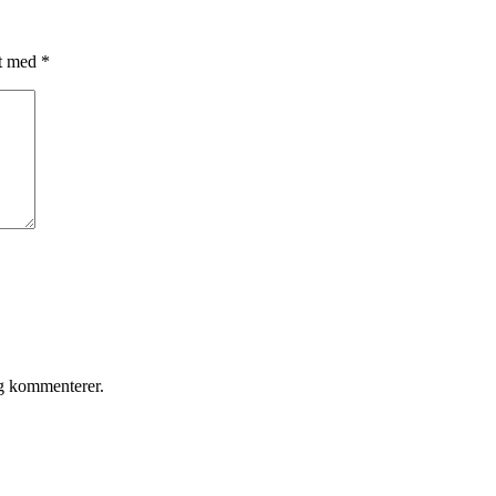
et med
*
eg kommenterer.