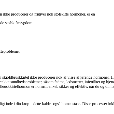
en ikke producerer og frigiver nok stofskifte hormoner. er en
nde stofskiftesygdom.
fteproblemer.
din skjoldbruskkirtel ikke producerer nok af visse afgørende hormoner
 række sundhedsproblemer, såsom fedme, ledsmerter, infertilitet og hjer
ruskkirtelhormon er normalt enkel, sikker og effektiv, når du og din læg
ligt inde i din krop – dette kaldes også homeostase. Disse processer in