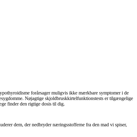
. Hypothyroidisme forårsager muligvis ikke mærkbare symptomer i de
tesygdomme. Nøjagtige skjoldbruskkirtelfunktionstests er tilgængelige
e finder den rigtige dosis til dig.
kluderer dem, der nedbryder næringsstofferne fra den mad vi spiser,