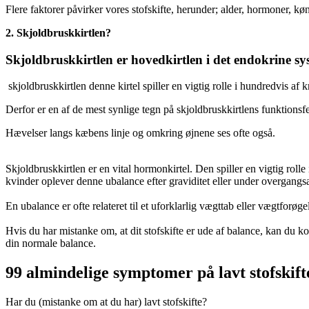
Flere faktorer påvirker vores stofskifte, herunder; alder, hormoner, køn
2. Skjoldbruskkirtlen?
Skjoldbruskkirtlen er hovedkirtlen i det endokrine sy
skjoldbruskkirtlen denne kirtel spiller en vigtig rolle i hundredvis af
Derfor er en af de mest synlige tegn på skjoldbruskkirtlens funktionsf
Hævelser langs kæbens linje og omkring øjnene ses ofte også.
Skjoldbruskkirtlen er en vital hormonkirtel. Den spiller en vigtig rolle
kvinder oplever denne ubalance efter graviditet eller under overgang
En ubalance er ofte relateret til et uforklarlig vægttab eller vægtfor
Hvis du har mistanke om, at dit stofskifte er ude af balance, kan du k
din normale balance.
99 almindelige symptomer på lavt stofskift
Har du (mistanke om at du har) lavt stofskifte?