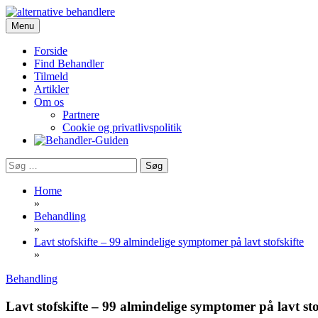
Skip
to
Menu
Portalen for alternativ behandling, sundhed og livskvalitet
content
Behandler-Guiden
Forside
Find Behandler
Tilmeld
Artikler
Om os
Partnere
Cookie og privatlivspolitik
Søg
efter:
Home
»
Behandling
»
Lavt stofskifte – 99 almindelige symptomer på lavt stofskifte
»
Behandling
Lavt stofskifte – 99 almindelige symptomer på lavt sto