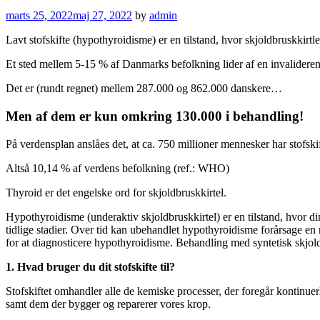
marts 25, 2022
maj 27, 2022
by
admin
Lavt stofskifte (hypothyroidisme) er en tilstand, hvor skjoldbruskkirtl
Et sted mellem 5-15 % af Danmarks befolkning lider af en invalidere
Det er (rundt regnet) mellem 287.000 og 862.000 danskere…
Men af dem er kun omkring 130.000 i behandling!
På verdensplan anslåes det, at ca. 750 millioner mennesker har stofski
Altså 10,14 % af verdens befolkning (ref.: WHO)
Thyroid er det engelske ord for skjoldbruskkirtel.
Hypothyroidisme (underaktiv skjoldbruskkirtel) er en tilstand, hvor 
tidlige stadier. Over tid kan ubehandlet hypothyroidisme forårsage en
for at diagnosticere hypothyroidisme. Behandling med syntetisk skjoldb
1. Hvad bruger du dit stofskifte til?
Stofskiftet omhandler alle de kemiske processer, der foregår kontinuer
samt dem der bygger og reparerer vores krop.