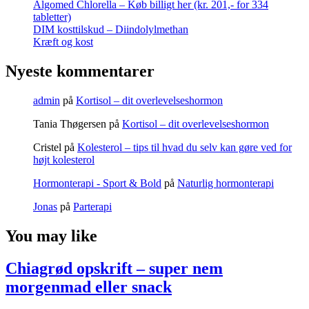
Algomed Chlorella – Køb billigt her (kr. 201,- for 334
tabletter)
DIM kosttilskud – Diindolylmethan
Kræft og kost
Nyeste kommentarer
admin
på
Kortisol – dit overlevelseshormon
Tania Thøgersen
på
Kortisol – dit overlevelseshormon
Cristel
på
Kolesterol – tips til hvad du selv kan gøre ved for
højt kolesterol
Hormonterapi - Sport & Bold
på
Naturlig hormonterapi
Jonas
på
Parterapi
You may like
Chiagrød opskrift – super nem
morgenmad eller snack