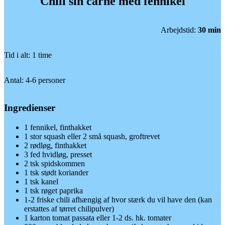
Chili sin carne med fennikel
Arbejdstid:
30 min
Tid i alt: 1 time
Antal: 4-6 personer
Ingredienser
1 fennikel, finthakket
1 stor squash eller 2 små squash, groftrevet
2 rødløg, finthakket
3 fed hvidløg, presset
2 tsk spidskommen
1 tsk stødt koriander
1 tsk kanel
1 tsk røget paprika
1-2 friske chili afhængig af hvor stærk du vil have den (kan
erstattes af tørret chilipulver)
1 karton tomat passata eller 1-2 ds. hk. tomater