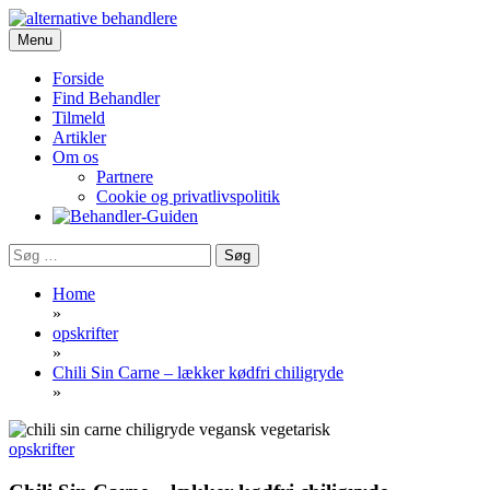
Skip
to
Menu
Portalen for alternativ behandling, sundhed og livskvalitet
content
Behandler-Guiden
Forside
Find Behandler
Tilmeld
Artikler
Om os
Partnere
Cookie og privatlivspolitik
Søg
efter:
Home
»
opskrifter
»
Chili Sin Carne – lækker kødfri chiligryde
»
opskrifter