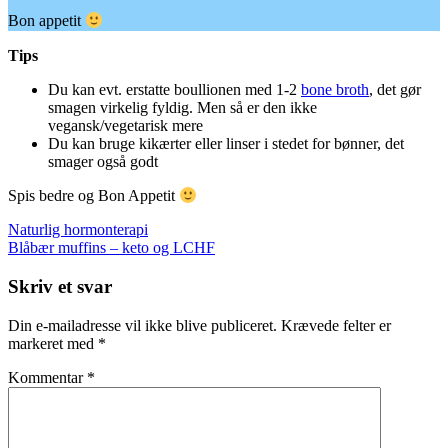
Bon appetit
Tips
Du kan evt. erstatte boullionen med 1-2
bone broth
, det gør
smagen virkelig fyldig. Men så er den ikke
vegansk/vegetarisk mere
Du kan bruge kikærter eller linser i stedet for bønner, det
smager også godt
Spis bedre og Bon Appetit
Indlægsnavigation
Naturlig hormonterapi
Blåbær muffins – keto og LCHF
Skriv et svar
Din e-mailadresse vil ikke blive publiceret.
Krævede felter er
markeret med
*
Kommentar
*