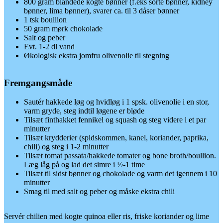
800 gram blandede kogte bønner (f.eks sorte bønner, kidney
bønner, lima bønner), svarer ca. til 3 dåser bønner
1 tsk boullion
50 gram mørk chokolade
Salt og peber
Evt. 1-2 dl vand
Økologisk ekstra jomfru olivenolie til stegning
Fremgangsmåde
Sautér hakkede løg og hvidløg i 1 spsk. olivenolie i en stor,
varm gryde, steg indtil løgene er bløde
Tilsæt finthakket fennikel og squash og steg videre i et par
minutter
Tilsæt krydderier (spidskommen, kanel, koriander, paprika,
chili) og steg i 1-2 minutter
Tilsæt tomat passata/hakkede tomater og bone broth/boullion.
Læg låg på og lad det simre i ½-1 time
Tilsæt til sidst bønner og chokolade og varm det igennem i 10
minutter
Smag til med salt og peber og måske ekstra chili
Servér chilien med kogte quinoa eller ris, friske koriander og lime