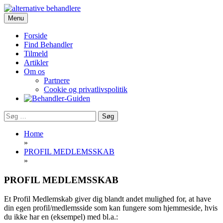
Skip
to
Menu
Portalen for alternativ behandling, sundhed og livskvalitet
content
Behandler-Guiden
Forside
Find Behandler
Tilmeld
Artikler
Om os
Partnere
Cookie og privatlivspolitik
Søg
efter:
Home
»
PROFIL MEDLEMSSKAB
»
PROFIL MEDLEMSSKAB
Et Profil Medlemskab giver dig blandt andet mulighed for, at have
din egen profil/medlemsside som kan fungere som hjemmeside, hvis
du ikke har en (eksempel) med bl.a.: