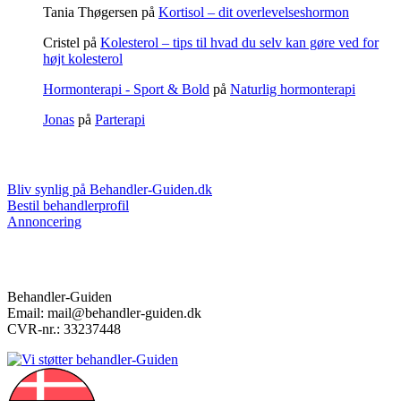
Tania Thøgersen
på
Kortisol – dit overlevelseshormon
Cristel
på
Kolesterol – tips til hvad du selv kan gøre ved for
højt kolesterol
Hormonterapi - Sport & Bold
på
Naturlig hormonterapi
Jonas
på
Parterapi
Markedsføring & annoncering
Bliv synlig på Behandler-Guiden.dk
Bestil behandlerprofil
Annoncering
Kontakt
Behandler-Guiden
Email: mail@behandler-guiden.dk
CVR-nr.: 33237448